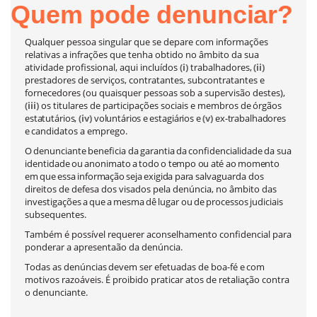
Quem
pode
denunciar?
Qualquer pessoa singular que se depare com informações
relativas a infrações que tenha obtido no âmbito da sua
atividade profissional,
aqui incluídos
(i)
trabalhadores,
(ii)
prestadores de serviços, contratantes, subcontratantes e
fornecedores (ou quaisquer pessoas sob a supervisão destes),
(iii)
os titulares de participações sociais e membros
de
órgãos
estatutários,
(iv)
voluntários
e
estagiários
e
(v)
ex-trabalhadores
e
candida
tos a emprego.
O
denunciante
beneficia
da
garantia
da
confidencialidade
da
sua
identidade
ou
ano
nimato
a
todo
o
tempo
ou
até
ao
momento
em
que
essa
informação
seja
exigida
para
salvaguarda dos
direitos de defesa dos visados pela denúncia, no âmbito das
investigações
a
que
a
mesma
dê
lugar
ou
de
processos
judiciais
subsequentes.
Também é possível requerer aconselhamento confidencial para
ponderar a apresenta
ão da denúncia.
Todas
as
denúncias
devem
ser
efetuadas
de
boa-fé
e
com
motivos
razoáveis.
É proibido praticar atos de retaliação contra
o denunciante.