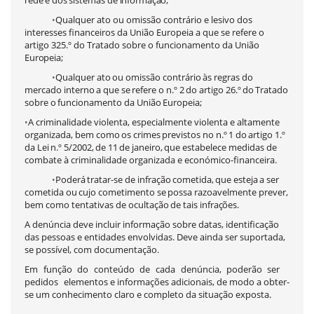
rede
e
dos
sistemas
de
informação;
Qualquer ato ou omissão contrário e lesivo dos
•
interesses financeiros da União Eu
ropeia a que se refere o
artigo 325.º do
Tratado sobre o funcionamento da União
Europeia;
Qualquer
ato
ou
omissão
contrário
às
regras
do
•
mercado
interno
a
que
se
refere o
n.º
2
do
artigo
26.º
do
Tratado
sobre
o
funcionamento
da
União
Europeia;
A criminalidade violenta, especialmente violenta e altamente
•
organizada, bem como
os
crimes
previstos
no
n.º
1
do
artigo
1.º
da
Lei
n.º
5/2002,
de
11
de
janeiro,
que estabelece medidas de
combate à criminalidade organizada e económico-financeira.
Poderá
tratar-se
de
infração
cometida,
que
esteja
a
ser
•
cometida
ou
cujo
cometimento
se
possa
razoavelmente
prever,
bem
como
tentativas
de
ocultação
de
tais
infrações.
A denúncia deve incluir informação sobre datas,
identificação
das pessoas e entidades envolvidas. Deve ainda ser suportada,
se possível,
com documentação.
Em
função
do
conteúdo
de
cada
denúncia,
poderão
ser
pedidos
elementos e informações adicionais, de modo a obter-
se um conhecimento claro e completo da situação exposta.