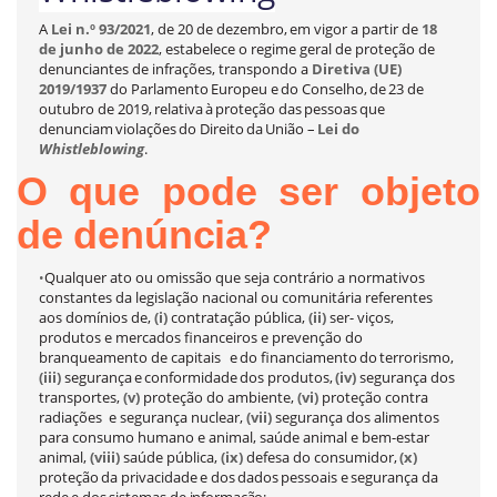
A
Lei n.º 93/2021
,
de 20 de dezembro,
em vigor a partir de
18
de junho de 2022
,
estabelece o regime geral de proteção de
denunciantes de infrações, transpondo a
Diretiva (UE)
2019/1937
do
Parlamento
Europeu
e
do
Conselho,
de
23
de
outubro
de 2019,
relativa
à
proteção
das
pessoas
que
denunciam
violações
do
Direito
da
União
–
Lei
do
Whistleblowing
.
O
que
pode
ser
objeto
de
denúncia?
Qualquer ato ou omissão que seja contrário a normativos
•
constantes da legislação nacional ou comunitária referentes
aos domínios de,
(i)
contratação pública,
(ii)
ser- viços,
produtos
e mercados financeiros e prevenção do
branqueamento de capitais
e
do
financiamento
do
terrorismo,
(iii)
segurança
e
conformidade
dos
produtos,
(iv)
segurança dos
transportes,
(v)
proteção do ambiente,
(vi)
proteção contra
radiações
e segurança nuclear,
(vii)
segurança dos alimentos
para consumo humano e animal, saúde animal e bem-estar
animal,
(viii)
saúde pública,
(ix)
defesa do consumidor,
(x)
proteção
da
privacidade
e
dos
dados
pessoais
e
segurança
da